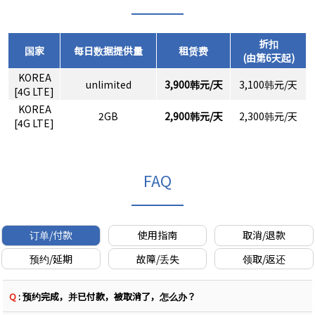
折扣
国家
每日数据提供量
租赁费
(由第6天起)
KOREA
unlimited
3,900韩元/天
3,100韩元/天
[4G LTE]
KOREA
2GB
2,900韩元/天
2,300韩元/天
[4G LTE]
FAQ
订单/付款
使用指南
取消/退款
预约/延期
故障/丢失
领取/返还
Q
: 预约完成，并已付款，被取消了，怎么办？